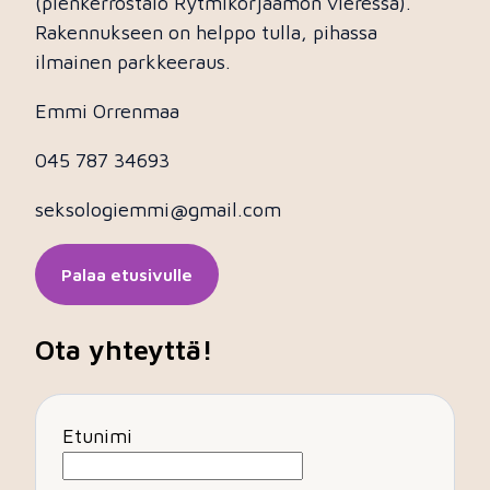
(pienkerrostalo Rytmikorjaamon vieressä).
Rakennukseen on helppo tulla, pihassa
ilmainen parkkeeraus.
Emmi Orrenmaa
045 787 34693
seksologiemmi@gmail.com
Palaa etusivulle
Ota yhteyttä!
Etunimi